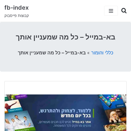
fb-index
קבוצות פייסבוק
כתבות
בא-במייל – כל מה שמעניין אותך
5 קבוצות פייסבוק שיעזרו לך למצוא עבודה
קטגוריות
כללי והומור
»
בא-במייל – כל מה שמעניין אותך
קבוצות הפייסבוק המצחיקות בישראל
ישראלים בחו”ל
עמוד הבית
טיולים וחו”ל
דרושים ועבודות
סאבלט
הייטק
סטודנטים