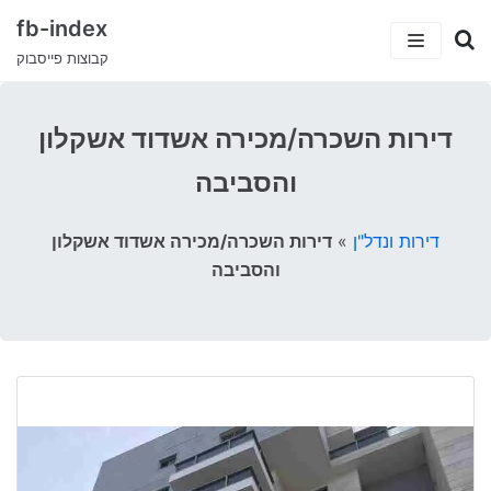
fb-index
קבוצות פייסבוק
כתבות
דירות השכרה/מכירה אשדוד אשקלון
5 קבוצות פייסבוק שיעזרו לך למצוא עבודה
קטגוריות
והסביבה
קבוצות הפייסבוק המצחיקות בישראל
ישראלים בחו”ל
עמוד הבית
דירות ונדל"ן
»
דירות השכרה/מכירה אשדוד אשקלון
טיולים וחו”ל
והסביבה
דרושים ועבודות
סאבלט
הייטק
סטודנטים