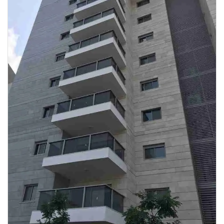
טיולים בישראל
וידויים
דירות ונדל”ן
כרטיסים