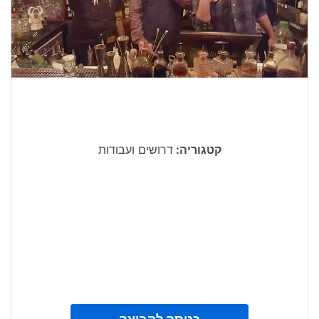
טיולים בישראל
וידויים
דירות ונדל”ן
כרטיסים
קטגוריה:
דרושים ועבודות