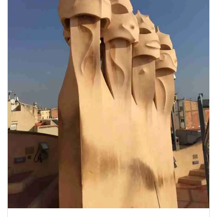
טיולים בישראל
וידויים
דירות ונדל”ן
כרטיסים