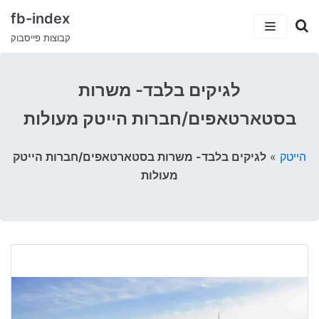
fb-index
קבוצות פייסבוק
כתבות
לגיקים בלבד- משרות
5 קבוצות פייסבוק שיעזרו לך למצוא עבודה
קטגוריות
בסטארטאפים/חברות הייטק מעולות
קבוצות הפייסבוק המצחיקות בישראל
ישראלים בחו”ל
עמוד הבית
הייטק
»
לגיקים בלבד- משרות בסטארטאפים/חברות הייטק
טיולים וחו”ל
מעולות
דרושים ועבודות
סאבלט
הייטק
סטודנטים