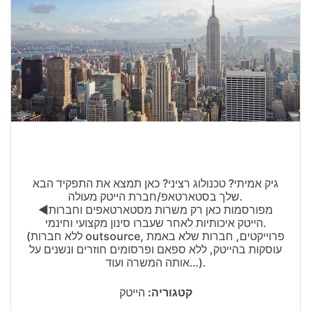
טיולים בישראל
וידויים
דירות ונדל”ן
כרטיסים
גיק אמיתי? טכנולוג רציני? כאן תמצא את התפקיד הבא
שלך בסטארטאפ/חברת הייטק מעולה.
◄מפורסמות כאן רק משרות מסטארטאפים וחברות
הייטק איכותיות לאחר שעברו סינון מקצועי וחינמי.
(ללא חברות outsource, פרוייקטים, חברות שלא באמת
עוסקות בהייטק, ללא ספאם ופרסומים חוזרים ונשנים על
אותה המשרה ועוד…).
קטגוריה:
הייטק