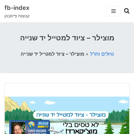
fb-index
קבוצות פייסבוק
כתבות
מוצילר – ציוד למטייל יד שנייה
5 קבוצות פייסבוק שיעזרו לך למצוא עבודה
קטגוריות
טיולים וחו"ל
»
מוצילר – ציוד למטייל יד שנייה
קבוצות הפייסבוק המצחיקות בישראל
ישראלים בחו”ל
עמוד הבית
טיולים וחו”ל
דרושים ועבודות
סאבלט
הייטק
סטודנטים