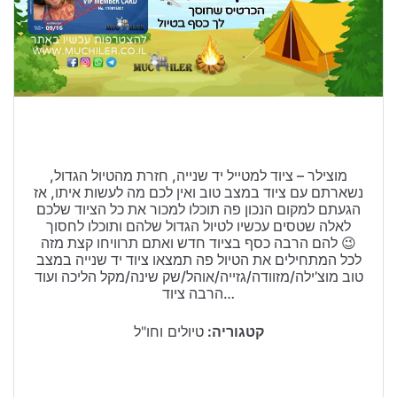
טיולים בישראל
וידויים
דירות ונדל”ן
כרטיסים
מוצילר – ציוד למטייל יד שנייה, חזרת מהטיול הגדול,
נשארתם עם ציוד במצב טוב ואין לכם מה לעשות איתו, אז
הגעתם למקום הנכון פה תוכלו למכור את כל הציוד שלכם
לאלה שטסים עכשיו לטיול הגדול שלהם ותוכלו לחסוך
להם הרבה כסף בציוד חדש ואתם תרוויחו קצת מזה 😉
לכל המתחילים את הטיול פה תמצאו ציוד יד שנייה במצב
טוב מוצ’ילה/מזוודה/גזייה/אוהל/שק שינה/מקל הליכה ועוד
הרבה ציוד…
קטגוריה:
טיולים וחו"ל