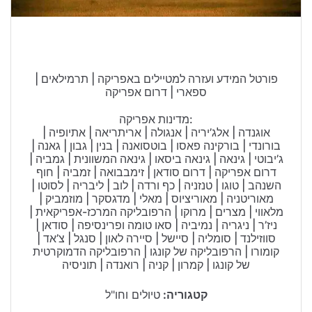
טיולים בישראל
וידויים
דירות ונדל”ן
פורטל המידע ועזרה למטיילים באפריקה | תרמילאים |
ספארי | דרום אפריקה
כרטיסים
מדינות אפריקה:
אוגנדה | אלג’יריה | אנגולה | אריתריאה | אתיופיה |
בורונדי | בורקינה פאסו | בוטסואנה | בנין | גבון | גאנה |
ג’יבוטי | גינאה | גינאה ביסאו | גינאה המשוונית | גמביה |
דרום אפריקה | דרום סודאן | זימבבואה | זמביה | חוף
השנהב | טוגו | טנזניה | כף ורדה | לוב | ליבריה | לסוטו |
מאוריטניה | מאוריציוס | מאלי | מדגסקר | מוזמביק |
מלאווי | מצרים | מרוקו | הרפובליקה המרכז-אפריקאית |
ניז’ר | ניגריה | נמיביה | סאו טומה ופרינסיפה | סודאן |
סווזילנד | סומליה | סיישל | סיירה לאון | סנגל | צ’אד |
קומורו | הרפובליקה של קונגו | הרפובליקה הדמוקרטית
של קונגו | קמרון | קניה | רואנדה | תוניסיה
קטגוריה:
טיולים וחו"ל