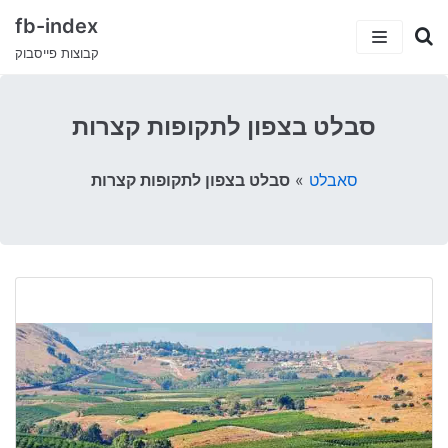
fb-index
קבוצות פייסבוק
כתבות
סבלט בצפון לתקופות קצרות
5 קבוצות פייסבוק שיעזרו לך למצוא עבודה
קטגוריות
סאבלט
»
סבלט בצפון לתקופות קצרות
קבוצות הפייסבוק המצחיקות בישראל
ישראלים בחו”ל
עמוד הבית
טיולים וחו”ל
דרושים ועבודות
סאבלט
הייטק
סטודנטים